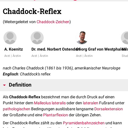
Chaddock-Reflex
(Weitergeleitet von
Chaddock-Zeichen
)
A. Koenitz
Dr. med. Norbert Ostendorf
Georg Graf von Westphalen
Nil
Arzt | Ärztin
Arzt | Ärztin
Arzt | Ärztin
Stud
nach Charles Chaddock (1861 bis 1936), amerikanischer Neurologe
Englisch
: Chaddock's reflex
Definition
Als
Chaddock-Reflex
bezeichnet man die durch Druck auf einen
Punkt hinter dem
Malleolus lateralis
oder den
lateralen
Fußrand unter
pathologischen
Bedingungen auslösbare langsame
Dorsalextension
der Großzehe und eine
Plantarflexion
der übrigen Zehen.
Der Chaddock-Reflex zählt zu den
Pyramidenbahnzeichen
und kann