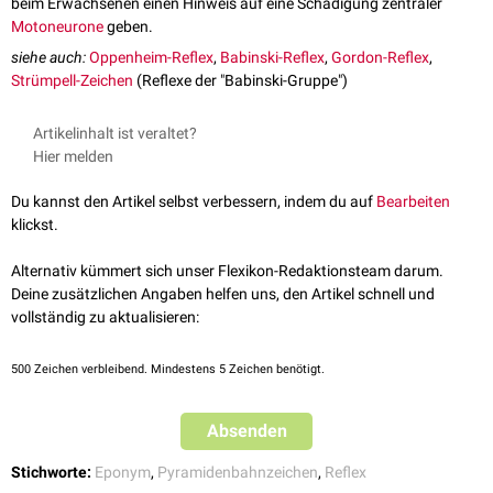
beim Erwachsenen einen Hinweis auf eine Schädigung zentraler
Motoneurone
geben.
siehe auch:
Oppenheim-Reflex
,
Babinski-Reflex
,
Gordon-Reflex
,
Strümpell-Zeichen
(Reflexe der "Babinski-Gruppe")
Artikelinhalt ist veraltet?
Hier melden
Du kannst den Artikel selbst verbessern, indem du auf
Bearbeiten
klickst.
Alternativ kümmert sich unser Flexikon-Redaktionsteam darum.
Deine zusätzlichen Angaben helfen uns, den Artikel schnell und
vollständig zu aktualisieren:
500
Zeichen verbleibend. Mindestens 5 Zeichen benötigt.
Absenden
Stichworte:
Eponym
,
Pyramidenbahnzeichen
,
Reflex