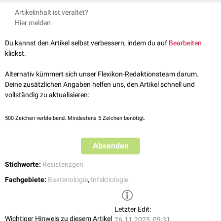
cfxA kodiert für eine
Breitspektrum-Betalaktamase
und führt zu einem
Artikelinhalt ist veraltet?
Wirkverlust von
Cefoxitin
und anderen
Betalaktamantibiotika
.
Hier melden
Du kannst den Artikel selbst verbessern, indem du auf
Bearbeiten
klickst.
Alternativ kümmert sich unser Flexikon-Redaktionsteam darum.
Deine zusätzlichen Angaben helfen uns, den Artikel schnell und
vollständig zu aktualisieren:
500
Zeichen verbleibend. Mindestens 5 Zeichen benötigt.
Absenden
Stichworte:
Resistenzgen
Fachgebiete:
Bakteriologie
,
Infektiologie
Letzter Edit:
Wichtiger Hinweis zu diesem Artikel
26.11.2025, 09:31