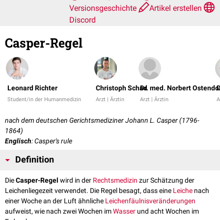
Versionsgeschichte
Artikel erstellen
Discord
Casper-Regel
Leonard Richter
Christoph Schad
Dr. med. Norbert Ostendo
D
Student/in der Humanmedizin
Arzt | Ärztin
Arzt | Ärztin
A
nach dem deutschen Gerichtsmediziner Jo­hann L. Casper (1796-
1864)
Englisch
: Casper's rule
Definition
Die
Casper-Regel
wird in der
Rechtsmedizin
zur Schätzung der
Leichenliegezeit verwendet. Die Regel besagt, dass eine
Leiche
nach
einer Woche an der Luft ähnliche
Leichenfäulnisveränderungen
aufweist, wie nach zwei Wochen im
Wasser
und acht Wochen im