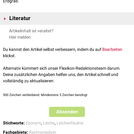
Erdgrab.
Literatur
Pschyrembel online Casper-Regel
, abgerufen am 22.09.2021
Artikelinhalt ist veraltet?
G. Zimmer. Prüfungsvorbereitung Rechtsmedizin, 2. Auflage, Thieme
Hier melden
Verlag, 2006
Du kannst den Artikel selbst verbessern, indem du auf
Bearbeiten
klickst.
Alternativ kümmert sich unser Flexikon-Redaktionsteam darum.
Deine zusätzlichen Angaben helfen uns, den Artikel schnell und
vollständig zu aktualisieren:
500
Zeichen verbleibend. Mindestens 5 Zeichen benötigt.
Absenden
Stichworte:
Eponym
,
Leiche
,
Leichenfäulnis
Fachgebiete:
Rechtsmedizin