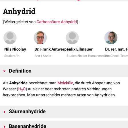
Anhydrid
(Weitergeleitet von
Carbonsäure-Anhydrid
)
Nils Nicolay
Dr. Frank Antwerpes
Felix Ellmauer
Dr. rer. nat.
Student/in
Arzt | Ärztin
Student/in der Humanmedizin
DocCheck Tea
Definition
Als
Anhydride
bezeichnet man
Moleküle
, die durch Abspaltung von
Wasser (
H
O
) aus einer oder mehreren anderen Verbindungen
2
hervorgehen. Man unterscheidet mehrere Arten von Anhydriden.
Säureanhydride
Anhydride der
Mineralsäuren
sind die nach Entfernung von Wasser aus
Basenanhydride
einer anorganischen
Säure
hervorgehenden Moleküle, die in Wasser