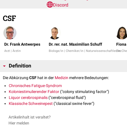
Discord
CSF
Dr. Frank Antwerpes
Dr. rer. nat. Maximilian Schuff
Fiona
Arzt | Ärztin
Biologe/in | Chemiker/in | Naturwissenschaftler/in
DocChe
Definition
Die Abkürzung
CSF
hat in der
Medizin
mehrere Bedeutungen:
Chronisches Fatigue-Syndrom
Koloniestimulierender Faktor
("colony stimulating factor")
Liquor cerebrospinalis
("cerebrospinal fluid")
Klassische Schweinepest
("classical swine fever")
Artikelinhalt ist veraltet?
Hier melden