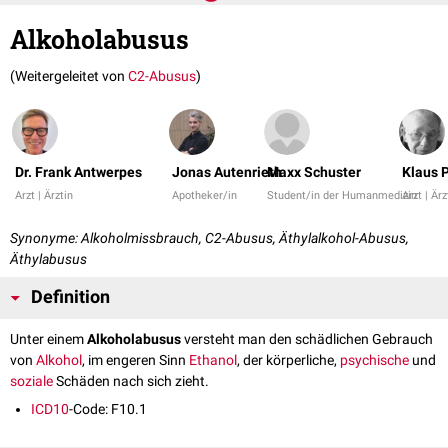
Alkoholabusus
(Weitergeleitet von
C2-Abusus
)
Dr. Frank Antwerpes
Jonas Autenrieth
Maxx Schuster
Klaus P
Arzt | Ärztin
Apotheker/in
Student/in der Humanmedizin
Arzt | Ärz
Synonyme: Alkoholmissbrauch, C2-Abusus, Äthylalkohol-Abusus,
Äthylabusus
Definition
Unter einem
Alkoholabusus
versteht man den schädlichen Gebrauch
von
Alkohol
, im engeren Sinn
Ethanol
, der körperliche,
psychische
und
soziale
Schäden nach sich zieht.
ICD10
-Code: F10.1