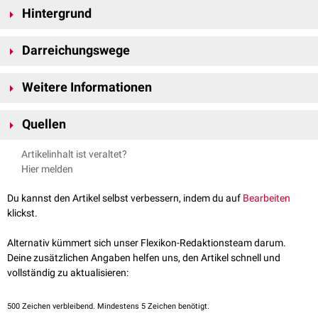
Hintergrund
Darreichungswege
In den meisten Fällen wird Alkohol
oral
zugeführt, d.h. getrunken.
Weitere Informationen
Darüber hinaus ist auch die
rektale
(
Alkoholeinlauf
),
vaginale
[
1
]
("
Slimming
") oder
konjunktivale
Gabe ("
Eyeball-Shot
") möglich.
Diese
FlexiEssay: Alkoholsucht - Schilderung eines Betroffenen
Einnahmewege bergen die erhöhte Gefahr einer
Überdosierung
, da
Quellen
FlexiEssay: Kinder aus Alkoholikerfamilien
Schutzmechanismen wie das
Erbrechen
fehlen. Lebensgefährlichen
↑
Wkipedia: Alkoholeinlauf
, abgerufen am 4.12.2024
Ausgänge sind möglich.
Artikelinhalt ist veraltet?
Hier melden
Du kannst den Artikel selbst verbessern, indem du auf
Bearbeiten
klickst.
Alternativ kümmert sich unser Flexikon-Redaktionsteam darum.
Deine zusätzlichen Angaben helfen uns, den Artikel schnell und
vollständig zu aktualisieren:
Der Begriff
Alkoholabusus
ist insofern irreführend, als dass er impliziert,
Alkohol könnte auch "richtig" eingesetzt werden. Da Alkohol ein Zellgift
500
Zeichen verbleibend. Mindestens 5 Zeichen benötigt.
ist, ist jedoch aus strenger medizinischer Sicht eigentlich jeder enterale