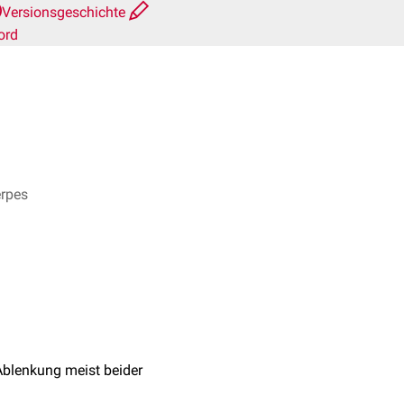
Versionsgeschichte
ord
erpes
 Ablenkung meist beider