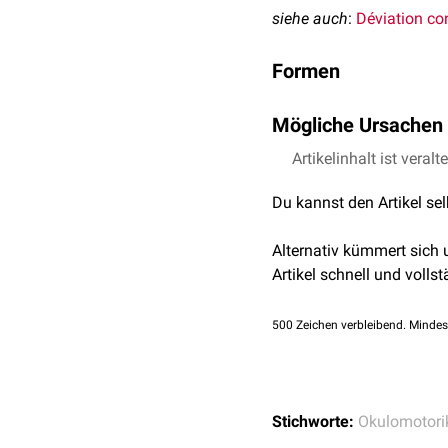
siehe auch
:
Déviation co
Formen
Eine Blickdeviation kann
Mögliche Ursachen
ipsiversive
(zum Herd ger
unterscheiden. Ipsiversi
Artikelinhalt ist veralt
Schlaganfall
Stammhirnläsionen
.
epileptischer Anfall
Du kannst den Artikel se
Alternativ kümmert sich
Artikel schnell und vollst
500
Zeichen verbleibend. Mindes
Stichworte:
Okulomotori