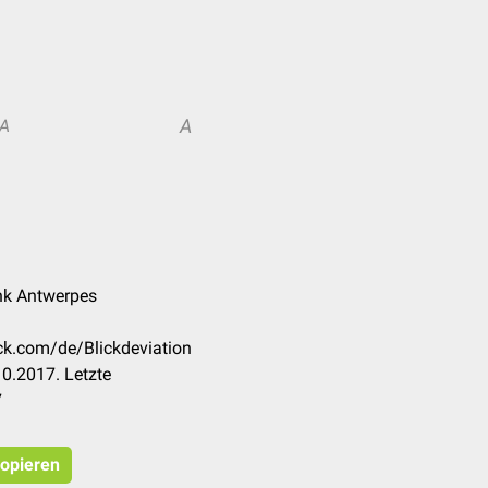
A
A
nk Antwerpes
eck.com/de/Blickdeviation
0.2017. Letzte
7
kopieren