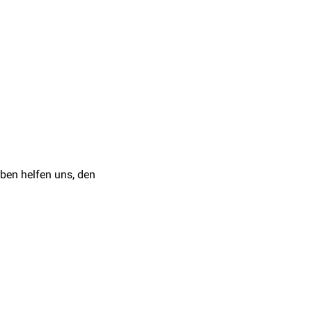
n kann man eine
 der Blickdeviation
ve bei
ben helfen uns, den