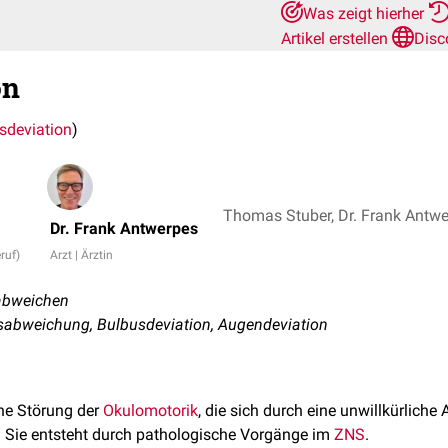
Was zeigt hierher
Artikel erstellen
Disc
on
sdeviation
)
Thomas Stuber, Dr. Frank Antw
Dr. Frank Antwerpes
ruf)
Arzt | Ärztin
 abweichen
sabweichung, Bulbusdeviation, Augendeviation
ine Störung der
Okulomotorik
, die sich durch eine unwillkürliche
Sie entsteht durch pathologische Vorgänge im
ZNS
.