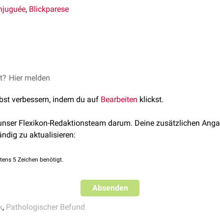
njuguée
,
Blickparese
 eine horizontale oder vertikale Ausrichtung haben. Des Weitere
ichtete) und eine
kontraversive
(zur Gegenseite des Herds) Form
ve Blickdeviationen findet man bei
Großhirn
läsionen
, kontraversi
et?
Hier melden
lbst verbessern, indem du auf
Bearbeiten
klickst.
 unser Flexikon-Redaktionsteam darum. Deine zusätzlichen Anga
ändig zu aktualisieren:
tens 5 Zeichen benötigt.
Absenden
k
,
Pathologischer Befund