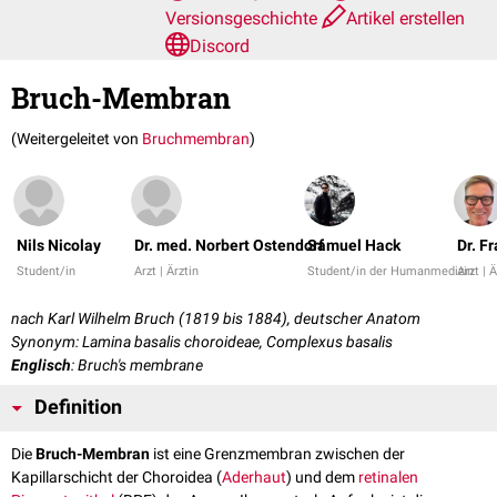
Versionsgeschichte
Artikel erstellen
Discord
Bruch-Membran
(Weitergeleitet von
Bruchmembran
)
Nils Nicolay
Dr. med. Norbert Ostendorf
Samuel Hack
Dr. F
Student/in
Arzt | Ärztin
Student/in der Humanmedizin
Arzt | Ä
nach Karl Wilhelm Bruch (1819 bis 1884), deutscher Anatom
Synonym: Lamina basalis choroideae, Complexus basalis
Englisch
: Bruch's membrane
Definition
Die
Bruch-Membran
ist eine Grenzmembran zwischen der
Kapillarschicht der Choroidea (
Aderhaut
) und dem
retinalen