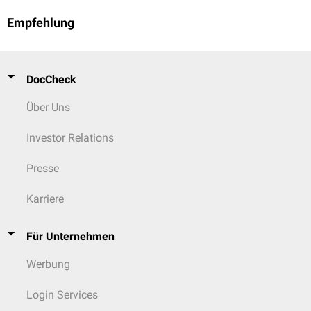
Empfehlung
DocCheck
Über Uns
Investor Relations
Presse
Karriere
Für Unternehmen
Werbung
Login Services