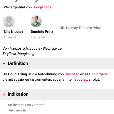
(Weitergeleitet von
Bougienage
)
Nils Nicolay, Dominic Prinz
Nils Nicolay
Dominic Prinz
Student/in
Arzt | Ärztin
Von französisch: bougie - Wachskerze
Englisch
: bougienage
Definition
Die
Bougierung
ist die Aufdehnung von
Stenosen
eines
Hohlorgans
,
die mit speziellen Instrumenten, sogenannten
Bougies
, erfolgt.
Indikation
Typische
Indikationen
für eine Bougierung sind Stenosen oder
Strikturen
Artikelinhalt ist veraltet?
von
Ösophagus
oder
Urethra
.
Hier melden