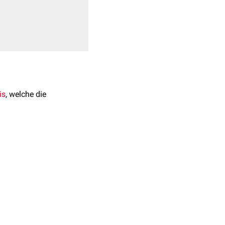
is
, welche die
 Durchmesser von mehr
te auf:
tät
.