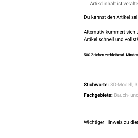
Artikelinhalt ist veralt
Präparat freundlicher
Du kannst den Artikel se
Alternativ kümmert sich
Artikel schnell und vollst
500
Zeichen verbleibend. Mindes
Stichworte:
3D-Modell
,
3
Fachgebiete:
Bauch- un
Wichtiger Hinweis zu die