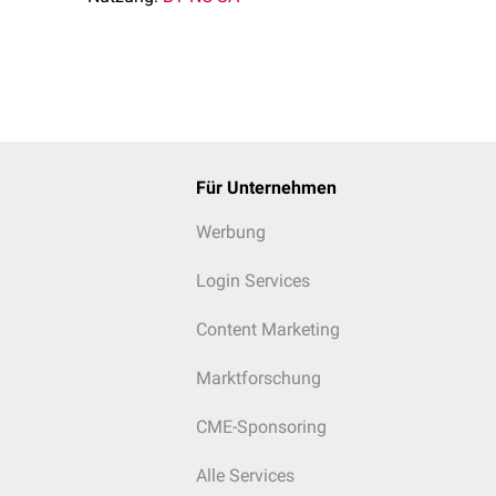
urkation in situ
ia iliaca communis dextra ist mit Nr. 6 gekennzeichnet
Für Unternehmen
Werbung
Login Services
Content Marketing
Marktforschung
CME-Sponsoring
Alle Services