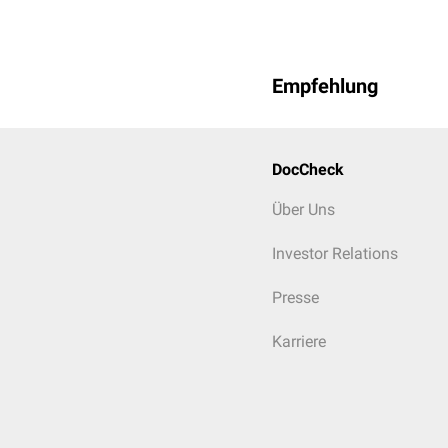
1) 3D-Modell 2) Aortenbif
Becken (Mann), die Arter
Empfehlung
DocCheck
Über Uns
Investor Relations
Presse
Karriere