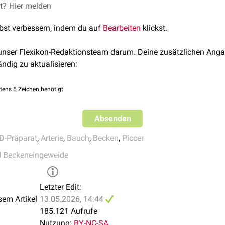
et?
weise zur Verfügung gestellt durch die
Hier melden
Anatomie der Uni Köln
lbst verbessern, indem du auf
Bearbeiten
klickst.
 unser Flexikon-Redaktionsteam darum. Deine zusätzlichen Anga
ändig zu aktualisieren:
tens 5 Zeichen benötigt.
Absenden
D-Präparat
,
Arterie
,
Bauch
,
Becken
,
Piccer
d Beckeneingeweide
Letzter Edit:
sem Artikel
13.05.2026, 14:44
185.121 Aufrufe
Nutzung:
BY-NC-SA