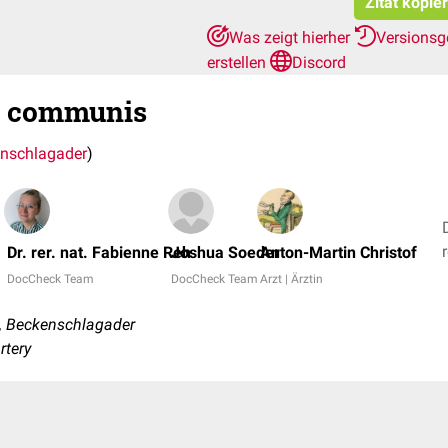
Zitat kopie
Was zeigt hierher
Versionsg
erstellen
Discord
ca communis
nschlagader
)
Dr. rer. nat. Fabienne Reh
Joshua Soeder
Anton-Martin Christof
DocCheck Team
DocCheck Team
Arzt | Ärztin
, Beckenschlagader
rtery