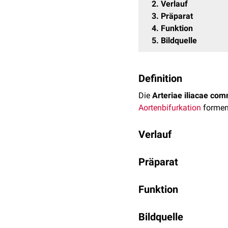
2
Verlauf
3
Präparat
4
Funktion
5
Bildquelle
Definition
Die
Arteriae iliacae co
Aortenbifurkation
formen
Verlauf
Die Arteria iliaca comm
Präparat
als 10 mm. Nach kurzem V
Arteria iliaca externa
Funktion
Arteria iliaca interna
Die beiden Arteriae ili
Die Arteria iliaca commu
Bildquelle