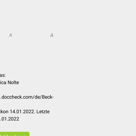
A
A
as:
nica Nolte
on.doccheck.com/de/Beck-
kon 14.01.2022. Letzte
4.01.2022