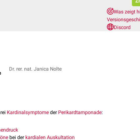
Zi
Was zeigt h
Versionsgesch
Discord
Dr. rer. nat. Janica Nolte
e
drei
Kardinalsymptome
der
Perikardtamponade
:
n
nendruck
töne
bei der
kardialen
Auskultation