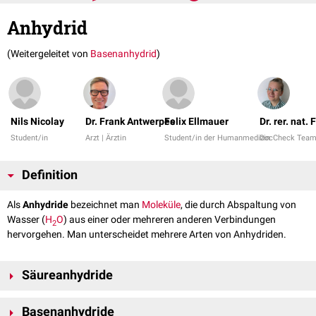
Anhydrid
(Weitergeleitet von
Basenanhydrid
)
Nils Nicolay
Dr. Frank Antwerpes
Felix Ellmauer
Dr. rer. nat.
Student/in
Arzt | Ärztin
Student/in der Humanmedizin
DocCheck Tea
Definition
Als
Anhydride
bezeichnet man
Moleküle
, die durch Abspaltung von
Wasser (
H
O
) aus einer oder mehreren anderen Verbindungen
2
hervorgehen. Man unterscheidet mehrere Arten von Anhydriden.
Säureanhydride
Anhydride der
Mineralsäuren
sind die nach Entfernung von Wasser aus
Basenanhydride
einer anorganischen
Säure
hervorgehenden Moleküle, die in Wasser