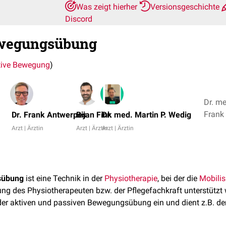
Was zeigt hierher
Versionsgeschichte
Discord
ewegungsübung
tive Bewegung
)
Dr. me
Dr. Frank Antwerpes
Bijan Fink
Dr. med. Martin P. Wedig
Arzt | Ärztin
Arzt | Ärztin
Arzt | Ärztin
sübung
ist eine Technik in der
Physiotherapie
, bei der die
Mobilis
ung des Physiotherapeuten bzw. der Pflegefachkraft unterstützt 
der aktiven und passiven Bewegungsübung ein und dient z.B. de