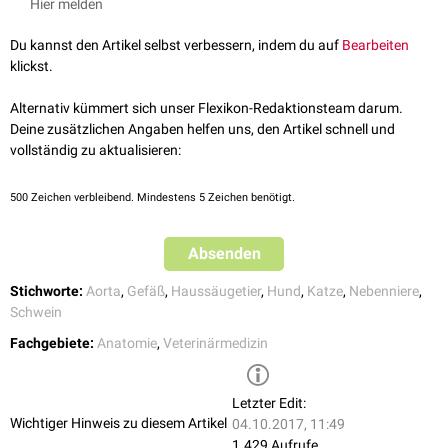
Hier melden
Gefäße, entstammen aus den benachbarten Parietal- und/oder
Künzel, Wolfgang. Topographische Anatomie, Hochschülerschaft
Viszeralarterien.
Veterinärmedizinische Universität (Herausgeber), 3. Auflage. WS
Du kannst den Artikel selbst verbessern, indem du auf
Bearbeiten
2011/12
klickst.
Alternativ kümmert sich unser Flexikon-Redaktionsteam darum.
Deine zusätzlichen Angaben helfen uns, den Artikel schnell und
vollständig zu aktualisieren:
500
Zeichen verbleibend. Mindestens 5 Zeichen benötigt.
Absenden
Stichworte:
Aorta
,
Gefäß
,
Haussäugetier
,
Hund
,
Katze
,
Nebenniere
,
Schwein
Fachgebiete:
Anatomie
,
Veterinärmedizin
Letzter Edit:
Wichtiger Hinweis zu diesem Artikel
04.10.2017, 11:49
1.429 Aufrufe