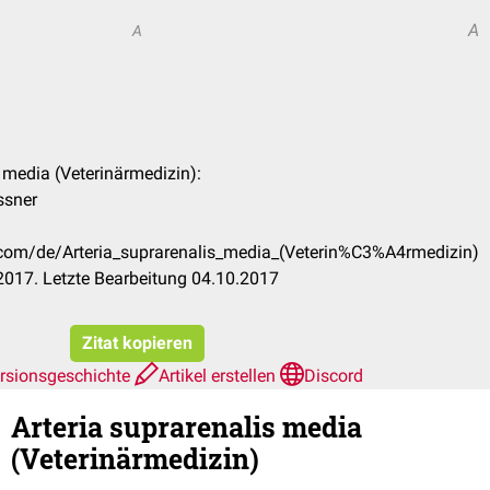
A
A
s media (Veterinärmedizin):
ssner
k.com/de/Arteria_suprarenalis_media_(Veterin%C3%A4rmedizin)
2017. Letzte Bearbeitung 04.10.2017
Zitat kopieren
rsionsgeschichte
Artikel erstellen
Discord
Arteria suprarenalis media
(Veterinärmedizin)