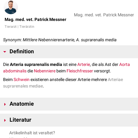
Mag. med. vet. Patrick Messner
Mag. med. vet. Patrick Messner
Tierarzt | Tierärztin
Synonym: Mittlere Nebennierenarterie, A. suprarenalis media
Definition
Die
Arteria suprarenalis media
ist eine
Arterie
, die als Ast der
Aorta
abdominalis
die
Nebenniere
beim
Fleischfresser
versorgt.
Beim
Schwein
existieren anstelle dieser Arterie mehrere
Arteriae
suprarenales mediae
.
Anatomie
Beim Fleischfresser entspringt
kaudal
der
Arteria mesenterica cranialis
Literatur
die Arteria suprarenalis media aus der Aorta abdominalis.
Nach ihrem Abgang zieht sie nach
lateral
, um an den mittleren Bereich
Nickel, Richard, August Schummer, and Eugen Seiferle. Band III:
Artikelinhalt ist veraltet?
der Nebenniere zu gelangen. Zusätzliche, die Nebenniere versorgende
Kreislaufsystem. Lehrbuch der Anatomie der Haustiere. Parey, 2004.