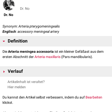
Dr. No
Dr. No
Synonym: Arteria pterygomeningealis
Englisch
: accessory meningeal artery
Definition
Die
Arteria meningea accessoria
ist ein kleiner Gefäßast aus dem
ersten Abschnitt der
Arteria maxillaris
(Pars mandibularis).
Verlauf
Die Arteria meningea accessoria tritt - als Ast der
Arteria meningea
Artikelinhalt ist veraltet?
media
oder der
Arteria maxillaris
- durch das
Foramen ovale
in die
Hier melden
Schädelhöhle
ein, um dort das
Ganglion trigeminale
und Teile der
Dura
mater
zu versorgen.
Du kannst den Artikel selbst verbessern, indem du auf
Bearbeiten
klickst.