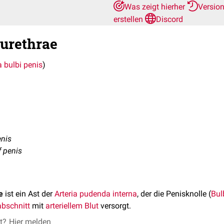
Was zeigt hierher
Versio
erstellen
Discord
 urethrae
a bulbi penis
)
enis
f penis
e
ist ein Ast der
Arteria pudenda interna
, der die Penisknolle (
Bul
bschnitt
mit
arteriellem
Blut
versorgt.
et?
Hier melden