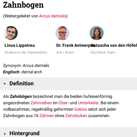
Zahnbogen
(Weitergeleitet von
Arcus dentalis
)
Linus Lippstreu
Dr. Frank Antwerpes
Natascha van den Höfel
Student/in der Zahnmedizin
Arzt | Ärztin
DocCheck Team
Synonym: Arcus dentalis
Englisch
: dental arch
Definition
Als
Zahnbögen
bezeichnet man die beiden hufeisenförmig
angeordneten
Zahnreihen
im
Ober
- und
Unterkiefer
. Bei einem
vollbezahnten, regelmäßig geformten
Gebiss
setzt sich jeder
Zahnbogen aus 16
Zähnen
ohne
Zahnlücken
zusammen.
Hintergrund