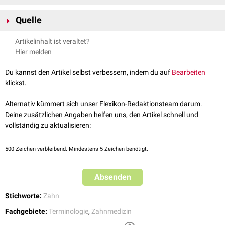
Der obere Zahnbogen (Arcus dentalis superior) ist etwas größer als der
Quelle
untere Zahnbogen (Arcus dentalis inferior). Deshalb übergreifen die
Zähne des Oberkiefers
physiologisch
die des Unterkiefers um etwa 2 bis
OptiDent Suisse;
Zahnbogen
; abgerufen am 15.01.2024
Artikelinhalt ist veraltet?
3 mm.
Hier melden
Die Beurteilung der Zahnbogenform spielt bei der
kieferorthopädischen
Befunderhebung eine wichtige Rolle.
Du kannst den Artikel selbst verbessern, indem du auf
Bearbeiten
klickst.
Alternativ kümmert sich unser Flexikon-Redaktionsteam darum.
Deine zusätzlichen Angaben helfen uns, den Artikel schnell und
vollständig zu aktualisieren:
500
Zeichen verbleibend. Mindestens 5 Zeichen benötigt.
Absenden
Stichworte:
Zahn
Fachgebiete:
Terminologie
,
Zahnmedizin