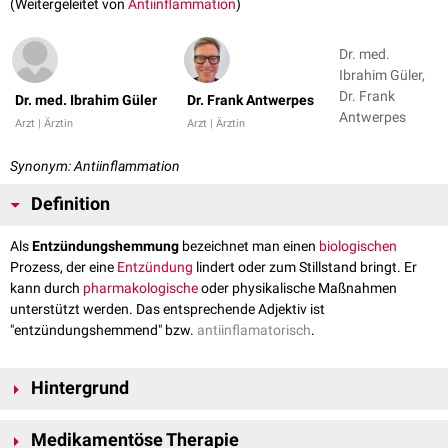
(Weitergeleitet von
Antiinflammation
)
Dr. med.
Ibrahim Güler,
Dr. Frank
Dr. med. Ibrahim Güler
Dr. Frank Antwerpes
Antwerpes
Arzt | Ärztin
Arzt | Ärztin
Synonym: Antiinflammation
Definition
Als
Entzündungshemmung
bezeichnet man einen
biologischen
Prozess, der eine
Entzündung
lindert oder zum Stillstand bringt. Er
kann durch
pharmakologische
oder physikalische Maßnahmen
unterstützt werden. Das entsprechende Adjektiv ist
"entzündungshemmend" bzw.
antiinflamatorisch
.
Hintergrund
Die Hemmung einer Entzündung ist ein zentrales Therapieprinzip bei der
Medikamentöse Therapie
Behandlung vieler Erkrankungen, da Entzündungsvorgänge im Körper zu