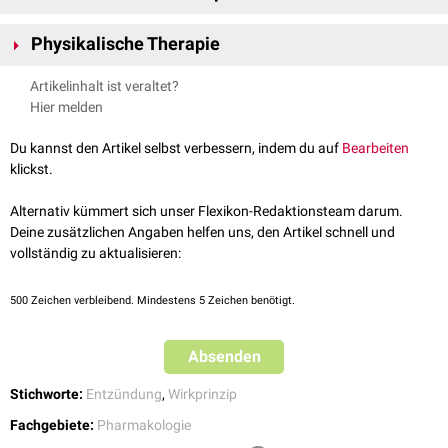
Schmerzen
und Funktionseinschränkungen führen.
Entzündungshemmende Medikamente werden
Antiphlogistika
genannt.
Physikalische Therapie
Auch die
Immunsuppressiva
werden dieser Kategorie zugeordnet. Sie
greifen an unterschiedlichen Orten in den Entzündungsmechanismus ein
Kälte
Artikelinhalt ist veraltet?
und lassen sich grob in folgende Stoffklassen einordnen:
UV-Licht
Hier melden
Cyclooxygenasehemmer
(COX-Hemmer,
NSAR
)
Glukokortikoide
Du kannst den Artikel selbst verbessern, indem du auf
Bearbeiten
Leukotrienantagonisten
(LRAs)
klickst.
Disease-modifying anti-rheumatic drugs
(DMARDs)
Immune-selective anti-inflammatory derivatives
(ImSAIDs)
Alternativ kümmert sich unser Flexikon-Redaktionsteam darum.
Deine zusätzlichen Angaben helfen uns, den Artikel schnell und
vollständig zu aktualisieren:
500
Zeichen verbleibend. Mindestens 5 Zeichen benötigt.
Absenden
Stichworte:
Entzündung
,
Wirkprinzip
Fachgebiete:
Pharmakologie