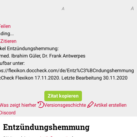
A
A
eilen
ding...
Zitieren
ikel Entzündungshemmung:
 med. Ibrahim Güler, Dr. Frank Antwerpes
ufbar unter:
ps://flexikon.doccheck.com/de/Entz%C3%BCndungshemmung
Check Flexikon 17.11.2020. Letzte Bearbeitung 30.11.2020
Zitat kopieren
Was zeigt hierher
Versionsgeschichte
Artikel erstellen
Discord
Entzündungshemmung