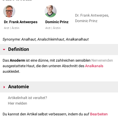
Dr. Frank Antwerpes,
Dominic Prinz
Dr. Frank Antwerpes
Dominic Prinz
Arzt | Ärztin
Arzt | Ärztin
Synonyme: Analhaut, Analschleimhaut, Analkanalhaut
Definition
Das
Anoderm
ist eine dünne, mit zahlreichen sensiblen
Nervenenden
ausgestattete Haut, die den unteren Abschnitt des
Analkanals
auskleidet.
Anatomie
Das Anoderm ist
ektodermalen
Ursprungs und besteht überwiegend aus
Artikelinhalt ist veraltet?
unverhorntem
Plattenepithel
. Nur im untersten Bereich des Analkanals -
Hier melden
kurz vor der
Linea anocutanea
- findet sich auch verhorntes
Plattenepithel.
Du kannst den Artikel selbst verbessern, indem du auf
Bearbeiten