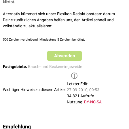
Das Anoderm trägt keine
Hautanhangsgebilde
, vor allem keine Haare.
klickst.
Aufgrund seiner sensiblen Innervation ist der
Anus
in der Lage, zwischen
Darmgasen und
Fäzes
zu differenzieren und auch die Konsistenz der
Alternativ kümmert sich unser Flexikon-Redaktionsteam darum.
Fäzes sicher einzuschätzen.
Deine zusätzlichen Angaben helfen uns, den Artikel schnell und
vollständig zu aktualisieren:
500
Zeichen verbleibend. Mindestens 5 Zeichen benötigt.
Absenden
Fachgebiete:
Bauch- und Beckeneingeweide
Letzter Edit:
Wichtiger Hinweis zu diesem Artikel
27.09.2010, 09:53
34.821 Aufrufe
Nutzung:
BY-NC-SA
Empfehlung