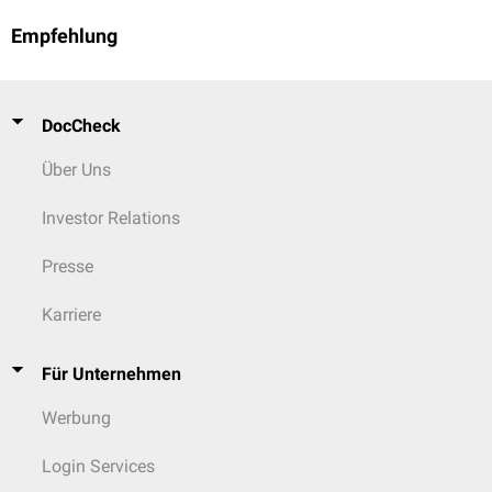
Empfehlung
DocCheck
Über Uns
Investor Relations
Presse
Karriere
Für Unternehmen
Werbung
Login Services