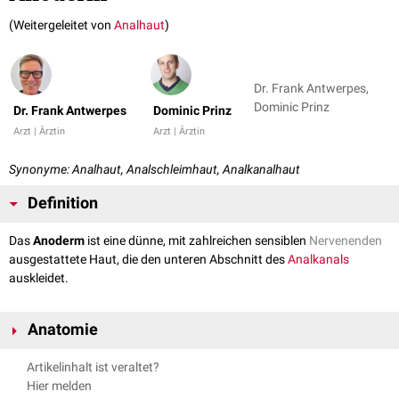
(Weitergeleitet von
Analhaut
)
Dr. Frank Antwerpes,
Dominic Prinz
Dr. Frank Antwerpes
Dominic Prinz
Arzt | Ärztin
Arzt | Ärztin
Synonyme: Analhaut, Analschleimhaut, Analkanalhaut
Definition
Das
Anoderm
ist eine dünne, mit zahlreichen sensiblen
Nervenenden
ausgestattete Haut, die den unteren Abschnitt des
Analkanals
auskleidet.
Anatomie
Das Anoderm ist
ektodermalen
Ursprungs und besteht überwiegend aus
Artikelinhalt ist veraltet?
unverhorntem
Plattenepithel
. Nur im untersten Bereich des Analkanals -
Hier melden
kurz vor der
Linea anocutanea
- findet sich auch verhorntes