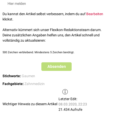
markiert, dass man sie mithilfe eines Fettstifts
intraoral
anzeichnet.
Hier melden
Dann fordert der Zahnarzt den Patienten auf, Luft in die geschlossene
Nase
zu blasen. Durch die Anspannung des
Gaumensegels
zeichnet sich
Du kannst den Artikel selbst verbessern, indem du auf
Bearbeiten
die Ah-Linie auf dem Funktionsabdruck ab.
klickst.
Die Markierung ist für eine korrekte Innenrandgestaltung wichtig, damit
eine Ventilwirkung zwischen Prothese und Mundschleimhaut eintritt.
Alternativ kümmert sich unser Flexikon-Redaktionsteam darum.
Deine zusätzlichen Angaben helfen uns, den Artikel schnell und
vollständig zu aktualisieren:
500
Zeichen verbleibend. Mindestens 5 Zeichen benötigt.
Absenden
Stichworte:
Gaumen
Fachgebiete:
Zahnmedizin
Letzter Edit:
Wichtiger Hinweis zu diesem Artikel
08.03.2020, 22:23
21.434 Aufrufe