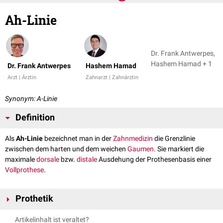
Ah-Linie
Dr. Frank Antwerpes,
Hashem Hamad + 1
Dr. Frank Antwerpes
Hashem Hamad
Arzt | Ärztin
Zahnarzt | Zahnärztin
Synonym: A-Linie
Definition
Als
Ah-Linie
bezeichnet man in der
Zahnmedizin
die Grenzlinie
zwischen dem harten und dem weichen
Gaumen
. Sie markiert die
maximale
dorsale
bzw.
distale
Ausdehung der Prothesenbasis einer
Vollprothese
.
Prothetik
Bei einem
Funktionsabdruck
wird die Ah-Linie auf dem Abdruck dadurch
Artikelinhalt ist veraltet?