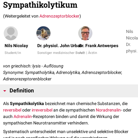
Sympathikolytikum
(Weitergeleitet von
Adrenozeptorblocker
)
Nils
Nicola
Dr.
Nils Nicolay
Dr. physiol. John Urbas
Dr. Frank Antwerpes
physio
Student/in
Sonstiger medizinischer Beruf
Arzt | Ärztin
John
Urbas 
von griechisch: lysis - Auflösung
2
Synonyme: Sympatholytika, Adrenolytika, Adrenozeptorblocker,
Adrenorezeptorenblocker
Definition
Als
Sympathikolytika
bezeichnet man chemische Substanzen, die
reversibel
oder
irreversibel
an die sympathischen
Noradrenalin
- oder
auch
Adrenalin
-Rezeptoren binden und damit die Wirkung der
sympathischen Neurotransmitter verhindern.
Systematisch unterscheidet man unselektive und selektive Blocker