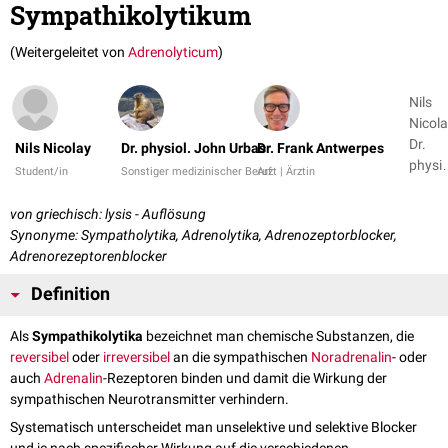
Sympathikolytikum
(Weitergeleitet von
Adrenolyticum
)
Nils
Nicola
Dr.
Nils Nicolay
Dr. physiol. John Urbas
Dr. Frank Antwerpes
physio
Student/in
Sonstiger medizinischer Beruf
Arzt | Ärztin
John
Urbas 
von griechisch: lysis - Auflösung
2
Synonyme: Sympatholytika, Adrenolytika, Adrenozeptorblocker,
Adrenorezeptorenblocker
Definition
Als
Sympathikolytika
bezeichnet man chemische Substanzen, die
reversibel
oder
irreversibel
an die sympathischen
Noradrenalin
- oder
auch
Adrenalin
-Rezeptoren binden und damit die Wirkung der
sympathischen Neurotransmitter verhindern.
Systematisch unterscheidet man unselektive und selektive Blocker