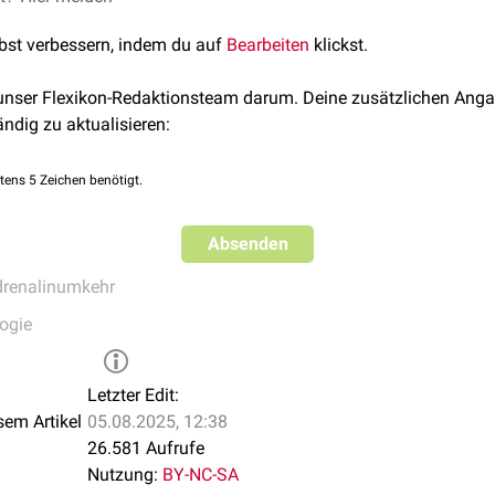
Adrenozeptoren
durch Alpha-Blocker zurückgeführt, sodass
Adre
lbst verbessern, indem du auf
Bearbeiten
klickst.
laxierende und somit blutdrucksenkende β-Adrenozeptoren vermit
 Anstieg des
Sympathikotonus
und zu einer
Reflextachykardie
.
 unser Flexikon-Redaktionsteam darum. Deine zusätzlichen Anga
ändig zu aktualisieren:
tens 5 Zeichen benötigt.
Absenden
renalinumkehr
ogie
Letzter Edit:
sem Artikel
05.08.2025, 12:38
26.581 Aufrufe
Nutzung:
BY-NC-SA