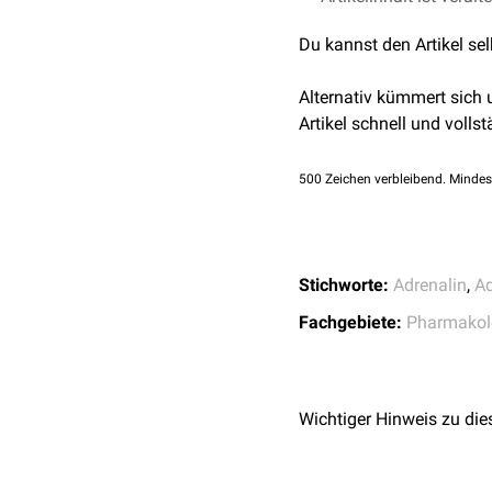
blutdrucksteigernden
α1-
Du kannst den Artikel se
Effekte über blutgefäßre
Weiterhin kommt es zum
Alternativ kümmert sich
Artikel schnell und vollst
500
Zeichen verbleibend. Mindes
Stichworte:
Adrenalin
,
Ad
Fachgebiete:
Pharmakol
Wichtiger Hinweis zu die