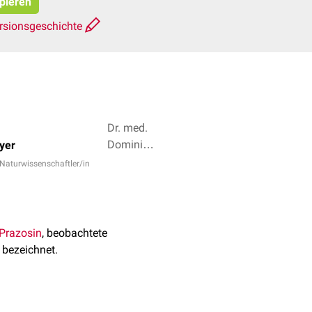
opieren
rsionsgeschichte
Dr. med.
Dominik
eyer
Seifert, Dr.
 Naturwissenschaftler/in
Frank
Antwerpes
+ 2
Prazosin
, beobachtete
bezeichnet.
 somit