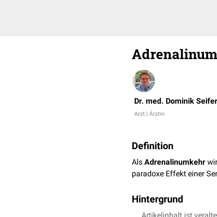
Adrenalinum
Dr. med. Dominik Seifer
Arzt | Ärztin
Definition
Als
Adrenalinumkehr
wir
paradoxe Effekt einer Se
Hintergrund
Der Effekt der Adrenali
Artikelinhalt ist veralt