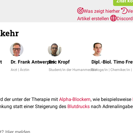
Zitat k
Was zeigt hierher
Ve
Artikel erstellen
Discord
kehr
t
Dr. Frank Antwerpes
Eric Kropf
Dipl.-Biol. Timo Fr
Arzt | Ärztin
Student/in der Humanmedizin
Biologe/in | Chemiker/in |
d der unter der Therapie mit
Alpha-Blockern
, wie beispielsweise
nkung statt einer Steigerung des
Blutdrucks
nach Adrenalingabe 
numkehr wird auf die Blockade von blutgefäßkontrahierenden und
et?
Hier melden