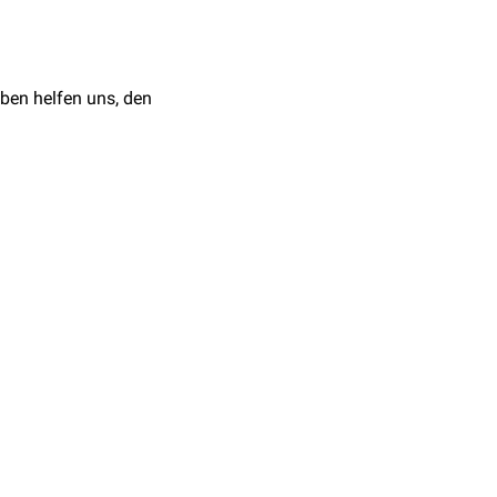
nalin
selektiv seine
telt.
ben helfen uns, den