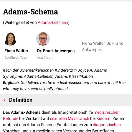
Adams-Schema
(Weitergeleitet von
Adams-Leitlinien
)
Fiona Walter, Dr. Frank
Antwerpes
Fiona Walter
Dr. Frank Antwerpes
DocCheck Team
Arzt | Ärztin
nach der US-amerikanischen Kinderärztin Joyce A. Adams
Synonyme: Adams-Leitlinien, Adams Klassifikation
Englisch
: Guidelines for the medical assessment and care of children
who may have been sexually abused
Definition
Das
Adams-Schema
dient als Interpretationshilfe
medizinischer
Befunde
bei Verdacht auf
sexuellen Missbrauch
bei
Kindern
. Zudem
umfasst das Adams-Schema Empfehlungen zum
diagnostischen
Vorgehen und zur medizinischen Versorgung der Betroffenen.