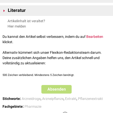
Die Bedeutung wässriger Auszüge hat im medizinischen und
Literatur
pharmazeutischen Zusammenhang abgenommen. Dies ist auf eine
ungenaue Dosierung der Drogeninhaltsstoffe sowie ungenügende
Schöffling:
Arzneiformenlehre
, 5. Aufl., Deutscher Apotheker Verlag,
Artikelinhalt ist veraltet?
Haltbarkeit zurückzuführen. Durch die Hitzeeinwirkung ist jedoch
2009.
Hier melden
unmittelbar nach der Zubereitung von einer guten mikrobiologischen
Qualität auszugehen. Dekokte sind von
Heißaufgüssen
(Infusa) zu
Du kannst den Artikel selbst verbessern, indem du auf
Bearbeiten
unterscheiden. Bei Heißaufgüssen beträgt die Mazerationszeit bei > 90°C
klickst.
5 Minuten zuzüglich einer Abkühlphase von 30 Minuten.
Alternativ kümmert sich unser Flexikon-Redaktionsteam darum.
Deine zusätzlichen Angaben helfen uns, den Artikel schnell und
vollständig zu aktualisieren:
500
Zeichen verbleibend. Mindestens 5 Zeichen benötigt.
Absenden
Stichworte:
Arzneidroge
,
Arzneipflanze
,
Extrakt
,
Pflanzenextrakt
Fachgebiete:
Pharmazie