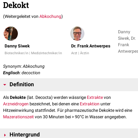
Dekokt
(Weitergeleitet von
Abkochung
)
Danny
Siwek, Dr.
Frank
Danny Siwek
Dr. Frank Antwerpes
Antwerpe
Biotechniker/in | Medizintechniker/in
Arzt | Ärztin
Synonym: Abkochung
Englisch
: decoction
Definition
Als
Dekokte
(lat. Decocta) werden wässrige
Extrakte
von
Arzneidrogen
bezeichnet, bei denen eine
Extraktion
unter
Hitzeeinwirkung stattfindet. Für pharmazeutische Dekokte wird eine
Mazerationszeit
von 30 Minuten bei > 90°C in Wasser angegeben.
Hintergrund