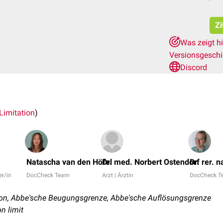
Zi
Was zeigt h
Versionsgesch
Discord
Limitation
)
Natascha van den Höfel
Dr. med. Norbert Ostendorf
Dr. rer. 
er/in
DocCheck Team
Arzt | Ärztin
DocCheck T
on, Abbe'sche Beugungsgrenze, Abbe'sche Auflösungsgrenze
n limit