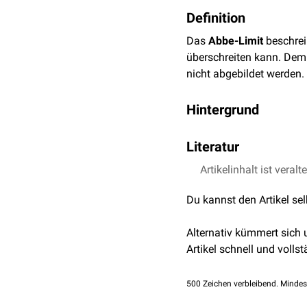
Definition
Das
Abbe-Limit
beschrei
überschreiten kann. Demn
nicht abgebildet werden.
Hintergrund
Die Limitation wurde vo
Literatur
formuliert. Abbe erkannt
unterscheiden kann, una
Artikelinhalt ist veralt
max-wissen.de –
Abb
100 Jahre später nach se
Wilay Analytical Sci
1994 mit der
STED-Mikro
Du kannst den Artikel se
erreichen. Durch die ST
Praxis eine
Trennschärfe
Alternativ kümmert sich
wurden Stefan Hell, Eric
Artikel schnell und vollst
ausgezeichnet.
500
Zeichen verbleibend. Mindes