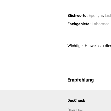
Stichworte:
Eponym
,
Lic
Fachgebiete:
Labormedi
Wichtiger Hinweis zu die
Empfehlung
DocCheck
Über Uns