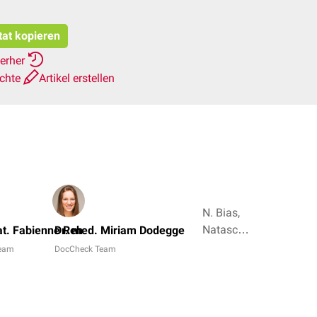
tat kopieren
ierher
ichte
Artikel erstellen
N. Bias,
Natascha
nat. Fabienne Reh
Dr. med. Miriam Dodegge
van den
eam
DocCheck Team
Höfel + 3