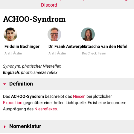
Discord
ACHOO-Syndrom
Fridolin Bachinger
Dr. Frank Antwerpes
Natascha van den Höfel
Arzt | Ärztin
Arzt | Ärztin
DocCheck Team
Synonym: photischer Niesreflex
Englisch
: photic sneeze reflex
Definition
Das
ACHOO-Syndrom
beschreibt das
Niesen
bei plötzlicher
Exposition
gegenüber einer hellen Lichtquelle. Es ist eine besondere
Ausprägung des
Niesreflexes
.
Nomenklatur