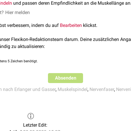
indeln
und passen deren Empfindlichkeit an die Muskellänge an
et?
Hier melden
lbst verbessern, indem du auf
Bearbeiten
klickst.
 unser Flexikon-Redaktionsteam darum. Deine zusätzlichen Anga
ändig zu aktualisieren:
tens 5 Zeichen benötigt.
Absenden
on nach Erlanger und Gasser
,
Muskelspindel
,
Nervenfaser
,
Nerven
Letzter Edit: