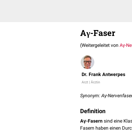
Aγ-Faser
(Weitergeleitet von
Aγ-Ne
Dr. Frank Antwerpes
Arzt | Ärztin
Synonym: Aγ-Nervenfase
Definition
Aγ-Fasern
sind eine Kla
Fasern haben einen Dur