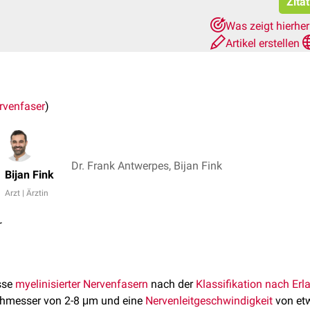
Zita
Was zeigt hierhe
Artikel erstellen
rvenfaser
)
Dr. Frank Antwerpes, Bijan Fink
Bijan Fink
Arzt | Ärztin
r
sse
myelinisierter
Nervenfasern
nach der
Klassifikation nach Er
chmesser von 2-8 μm und eine
Nervenleitgeschwindigkeit
von etw