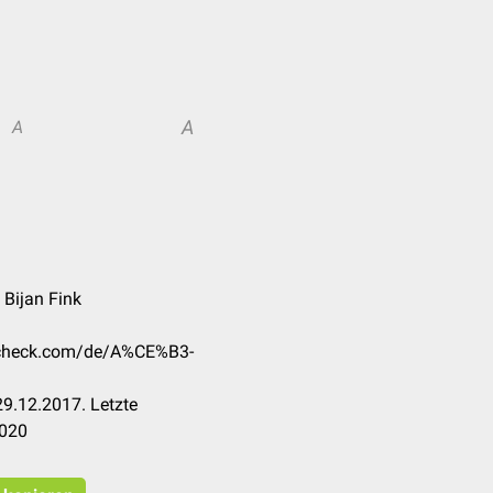
A
A
 Bijan Fink
occheck.com/de/A%CE%B3-
9.12.2017. Letzte
2020