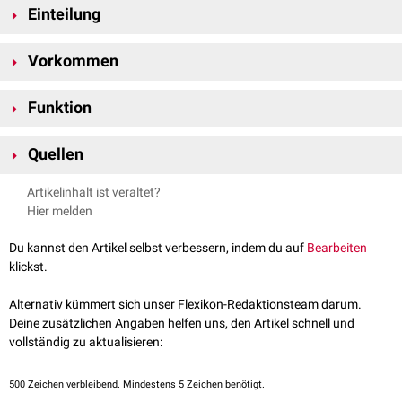
Einteilung
5-HT
-Rezeptoren lassen sich in zwei Typen unterteilen:
5
Vorkommen
5-HT
-Rezeptoren
5A
5-HT
-Rezeptoren
Die 5-HT
-Rezeptoren werden hauptsächlich im
Zentralnervensystem
5B
5
Funktion
exprimiert. Außerhalb des ZNS wurden 5-HT
-Rezeptoren im
Glomus
Beim Menschen kommt nur der 5-HT
-Rezeptor vor, dieser wird durch
5A
5A
caroticum
nachgewiesen.
das HTR5A-
Gen
kodiert
.
Gegenwärtig (2022) ist hinsichtlich der
physiologischen
Funktion von 5-
Quellen
HT
-Rezeptoren wenig bekannt. Sie sind möglicherweise an der
5A
zirkadianen Rhythmik
beteiligt.
Nelson
5-HT5 receptors
Curr Drug Targets CNS Neurol Disord 2004
Artikelinhalt ist veraltet?
Hier melden
Du kannst den Artikel selbst verbessern, indem du auf
Bearbeiten
klickst.
Alternativ kümmert sich unser Flexikon-Redaktionsteam darum.
Deine zusätzlichen Angaben helfen uns, den Artikel schnell und
vollständig zu aktualisieren:
500
Zeichen verbleibend. Mindestens 5 Zeichen benötigt.