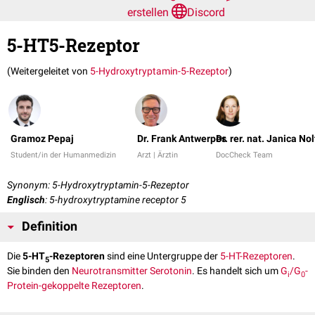
erstellen
Discord
5-HT5-Rezeptor
(Weitergeleitet von
5-Hydroxytryptamin-5-Rezeptor
)
Gramoz Pepaj
Dr. Frank Antwerpes
Dr. rer. nat. Janica No
Student/in der Humanmedizin
Arzt | Ärztin
DocCheck Team
Synonym: 5-Hydroxytryptamin-5-Rezeptor
Englisch
: 5-hydroxytryptamine receptor 5
Definition
Die
5-HT
-Rezeptoren
sind eine Untergruppe der
5-HT-Rezeptoren
.
5
Sie binden den
Neurotransmitter
Serotonin
. Es handelt sich um
G
/G
-
i
0
Protein-gekoppelte Rezeptoren
.