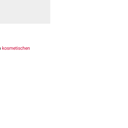
in
kosmetischen
g/
mol
.
uslösen. Außerdem kann