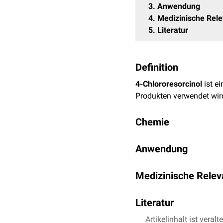
3
Anwendung
4
Medizinische Rel
5
Literatur
Definition
4-Chlororesorcinol
ist e
Produkten verwendet wir
Chemie
4-Chlororesorcinol hat d
Anwendung
4-Chlororesorcinol wird 
Medizinische Relev
Die Anwendung von Präpa
Literatur
eine
Sensibilisierung
zur
Artikelinhalt ist veralt
PubChem –
4-Chloror