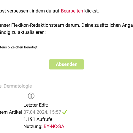
lege, 4. Auflage, Bährle-Rapp, Springer
lbst verbessern, indem du auf
Bearbeiten
klickst.
 unser Flexikon-Redaktionsteam darum. Deine zusätzlichen Anga
ändig zu aktualisieren:
tens 5 Zeichen benötigt.
Absenden
e
,
Dermatologie
Letzter Edit:
sem Artikel
07.04.2024, 15:57
1.191 Aufrufe
Nutzung:
BY-NC-SA