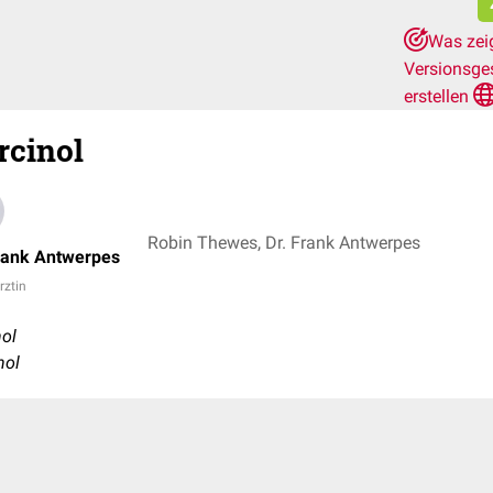
Was zeig
Versionsge
erstellen
rcinol
Robin Thewes, Dr. Frank Antwerpes
rank Antwerpes
rztin
nol
nol