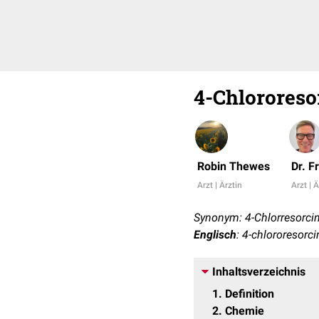
4-Chlororeso
Robin Thewes
Dr. F
Arzt | Ärztin
Arzt | Ä
Synonym: 4-Chlorresorci
Englisch
: 4-chlororesorci
Inhaltsverzeichnis
1
Definition
2
Chemie