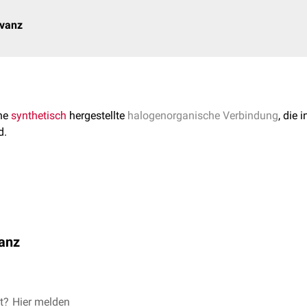
evanz
ine
synthetisch
hergestellte
halogenorganische Verbindung
, die 
d.
ie
Summenformel
C
H
ClO
und eine
molare Masse
von 144,55 
6
5
2
als Haarfärbemittel verwendet.
anz
raten, die 4-Chlororesorcinol enthalten, kann
Hautirritationen
a
 Ausbildung
allergietypischer
Symptome
führen.
et?
esorcinol
Hier melden