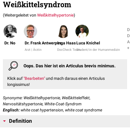
Weißkittelsyndrom
(Weitergeleitet von
Weißkittelhypertonie
)
D
D
A
Dr. No
Dr. Frank Antwerpes
Inga Haas
Luca Knichel
+
Arzt | Ärztin
DocCheck Team
Student/in der Humanmedizin
Oops. Das hier ist ein Articulus brevis minimus.
Klick auf
"Bearbeiten"
und mach daraus einen Articulus
longissimus!
Synonyme: Weißkittelhypertonie, Weißkitteleffekt,
Nervositätshypertonie, White-Coat-Syndrom
Englisch:
white coat hypertension, white coat syndrome
Definition