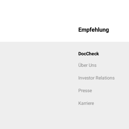
Empfehlung
DocCheck
Über Uns
Investor Relations
Presse
Karriere