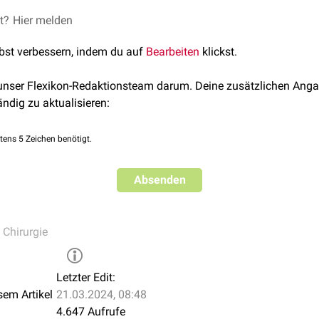
n vielen verschiedenen Größen und Ausführungen. Sie werden al
et?
Hier melden
t Kunststoffgriffen hergestellt.
lbst verbessern, indem du auf
Bearbeiten
klickst.
chere (nach
Lister
) besitzt zwei stumpf endende Scherblätter, v
horizontal abgeflacht ist. Die Scherblätter sind in der Öffnungs
 unser Flexikon-Redaktionsteam darum. Deine zusätzlichen Anga
iel um etwa 30° abgewinkelt. Das abgeflachte Ende der Verban
ändig zu aktualisieren:
n, so dass der Verband ohne Gefahr einer
Schnittverletzung
du
tens 5 Zeichen benötigt.
Absenden
 Chirurgie
Letzter Edit:
sem Artikel
21.03.2024, 08:48
4.647 Aufrufe