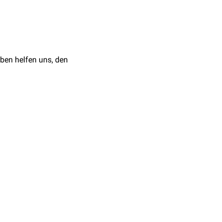
s reine
on denen das untere
ebene der Schere
ben helfen uns, den
dschere kann unter den
rchtrennt werden kann.