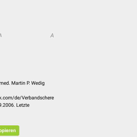
A
A
 med. Martin P. Wedig
eck.com/de/Verbandschere
.2006. Letzte
kopieren