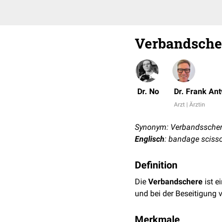
Verbandsche
Dr. No
Dr. Frank An
Arzt | Ärztin
Synonym: Verbandssche
Englisch
: bandage sciss
Definition
Die
Verbandschere
ist e
und bei der Beseitigung
Merkmale