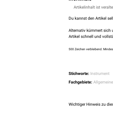
Verbandscheren gibt es i
Artikelinhalt ist veralt
Metallinstrumente oder mi
Du kannst den Artikel se
Die klassische Verbands
zusätzlich an der Spitze 
Alternativ kümmert sich
gegenüber dem Scherenst
Artikel schnell und vollst
Verband geschoben werde
500
Zeichen verbleibend. Mindes
Stichworte:
Instrument
Fachgebiete:
Allgemeine
Wichtiger Hinweis zu die