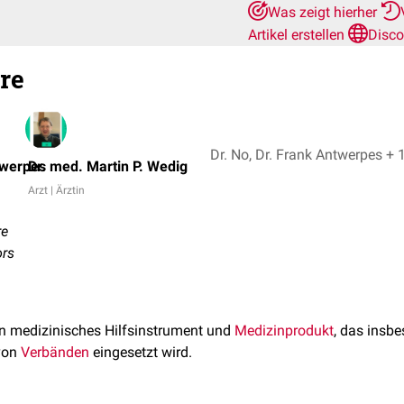
Was zeigt hierher
Artikel erstellen
Disco
re
Dr. No, Dr. Frank Antwerpes 
twerpes
Dr. med. Martin P. Wedig
Arzt | Ärztin
re
ors
in medizinisches Hilfsinstrument und
Medizinprodukt
, das insb
 von
Verbänden
eingesetzt wird.