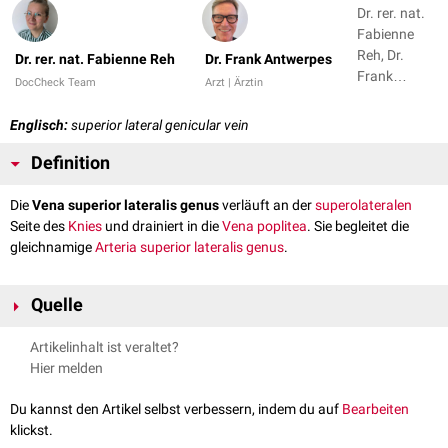
Dr. rer. nat.
Fabienne
Reh, Dr.
Dr. rer. nat. Fabienne Reh
Dr. Frank Antwerpes
Frank
DocCheck Team
Arzt | Ärztin
Antwerpes
Englisch:
superior lateral genicular vein
Definition
Die
Vena superior lateralis genus
verläuft an der
superolateralen
Seite des
Knies
und drainiert in die
Vena poplitea
. Sie begleitet die
gleichnamige
Arteria superior lateralis genus
.
Quelle
Elsevier –
Superior Lateral Genicular Vein (Left)
, abgerufen am
Artikelinhalt ist veraltet?
16.05.2024
Hier melden
Du kannst den Artikel selbst verbessern, indem du auf
Bearbeiten
klickst.