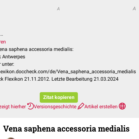
A
A
..
ren
Vena saphena accessoria medialis:
k Antwerpes
 unter:
/flexikon.doccheck.com/de/Vena_saphena_accessoria_medialis
 Flexikon 21.11.2012. Letzte Bearbeitung 21.03.2024
Zitat kopieren
eigt hierher
Versionsgeschichte
Artikel erstellen
Vena saphena accessoria medialis