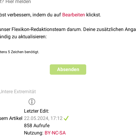
et?
 Genicular Vein (Right)
Hier melden
, abgerufen am 22.04.2024
lbst verbessern, indem du auf
Bearbeiten
klickst.
 unser Flexikon-Redaktionsteam darum. Deine zusätzlichen Anga
ändig zu aktualisieren:
tens 5 Zeichen benötigt.
Absenden
Untere Extremität
Letzter Edit:
sem Artikel
22.05.2024, 17:12
858 Aufrufe
Nutzung:
BY-NC-SA