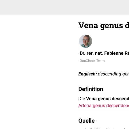
Vena genus 
Dr. rer. nat. Fabienne R
DocCheck Team
Englisch:
descending gen
Definition
Die
Vena genus descen
Arteria genus descenden
Quelle