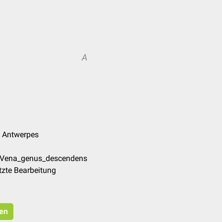
A
nk Antwerpes
e/Vena_genus_descendens
tzte Bearbeitung
ren