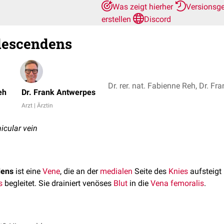
Was zeigt hierher
Versionsg
erstellen
Discord
descendens
Dr. rer. nat. Fabienne Reh, Dr. F
eh
Dr. Frank Antwerpes
Arzt | Ärztin
icular vein
dens
ist eine
Vene
, die an der
medialen
Seite des
Knies
aufsteigt
s
begleitet. Sie drainiert venöses
Blut
in die
Vena femoralis
.