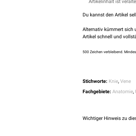
Artikelinhalt ist veralt
Elsevier –
Descending
Du kannst den Artikel se
Alternativ kümmert sich
Artikel schnell und vollst
500
Zeichen verbleibend. Mindes
Stichworte:
Knie
,
Vene
Fachgebiete:
Anatomie
,
Wichtiger Hinweis zu die