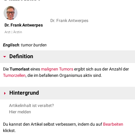
Dr. Frank Antwerpes
Dr. Frank Antwerpes
Arzt | Ärztin
Englisch
: tumor burden
Definition
Die
Tumorlast
eines
malignen
Tumors
ergibt sich aus der Anzahl der
Tumorzellen
, die im befallenen Organismus aktiv sind.
Hintergrund
Zur Tumorlast tragen der
Primärtumor
und eventuelle
Metastasen
bei.
Artikelinhalt ist veraltet?
Je höher die Tumorlast, umso größer ist der Impact des Tumors auf den
Hier melden
Gesamtorganismus. Der Tumor verdrängt bzw. zerstört zunehmend
gesundes Funktionsgewebe und verbraucht für sein unkontrolliertes
Du kannst den Artikel selbst verbessern, indem du auf
Bearbeiten
Wachstum systemische Ressourcen. Eine hohe Tumorlast ist daher in
klickst.
der Regel mit einer schlechten
Prognose
verbunden.