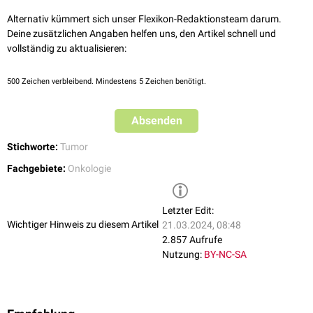
Die Reduktion der Tumorlast ist in der
Onkologie
ein wichtiges
Alternativ kümmert sich unser Flexikon-Redaktionsteam darum.
Therapieziel. Um ein
Tumorlyse-Syndrom
zu vermeiden, wird bei hoher
Deine zusätzlichen Angaben helfen uns, den Artikel schnell und
Tumorlast eine
Vorphasetherapie
durchgeführt.
vollständig zu aktualisieren:
500
Zeichen verbleibend. Mindestens 5 Zeichen benötigt.
Absenden
Stichworte:
Tumor
Fachgebiete:
Onkologie
Letzter Edit:
Wichtiger Hinweis zu diesem Artikel
21.03.2024, 08:48
2.857 Aufrufe
Nutzung:
BY-NC-SA