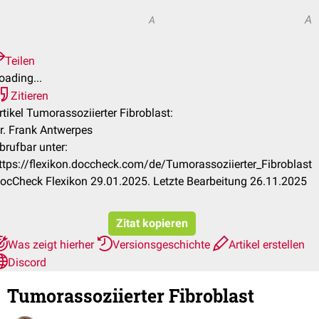
A
A
Teilen
oading...
Zitieren
rtikel Tumorassoziierter Fibroblast:
r. Frank Antwerpes
brufbar unter:
ttps://flexikon.doccheck.com/de/Tumorassoziierter_Fibroblast
ocCheck Flexikon 29.01.2025. Letzte Bearbeitung 26.11.2025
Zitat kopieren
Was zeigt hierher
Versionsgeschichte
Artikel erstellen
Discord
Tumorassoziierter Fibroblast