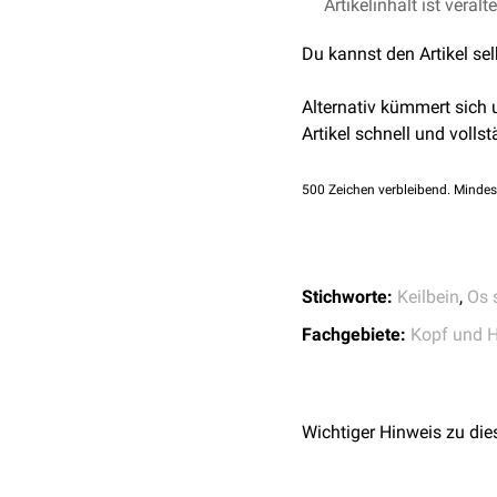
Das Tuberculum sellae g
Artikelinhalt ist veralt
schließt sich die
Fossa h
Du kannst den Artikel se
der
Processus clinoideu
Alternativ kümmert sich
Artikel schnell und vollst
500
Zeichen verbleibend. Mindes
Stichworte:
Keilbein
,
Os 
Fachgebiete:
Kopf und H
Wichtiger Hinweis zu die