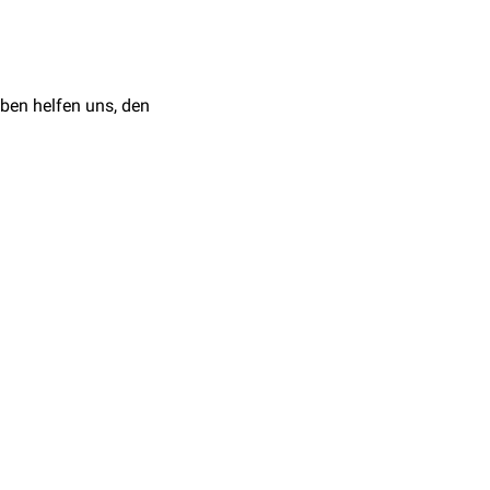
iasma opticum
. Dorsal
iner Knochenvorsprung an,
ben helfen uns, den