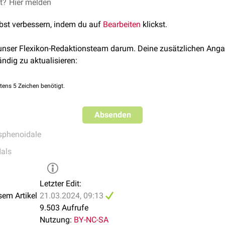
renzt vorne an den quer laufenden
et?
Hier melden
Sulcus chiasmatis
für das
Ch
ypophysialis
an. Beidseits
lateral
schließen sich jeweils ein kle
lbst verbessern, indem du auf
Bearbeiten
klickst.
s medius
.
 unser Flexikon-Redaktionsteam darum. Deine zusätzlichen Anga
ändig zu aktualisieren:
tens 5 Zeichen benötigt.
Absenden
sphenoidale
als
Letzter Edit:
sem Artikel
21.03.2024, 09:13
9.503 Aufrufe
Nutzung:
BY-NC-SA