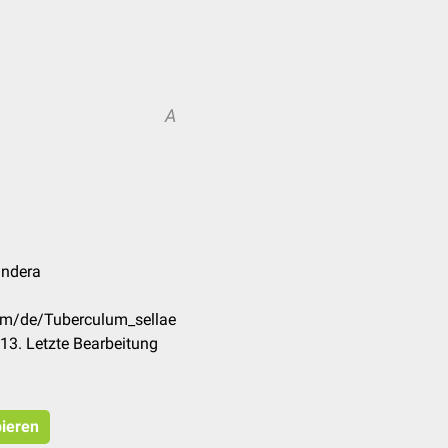
A
andera
com/de/Tuberculum_sellae
13. Letzte Bearbeitung
pieren