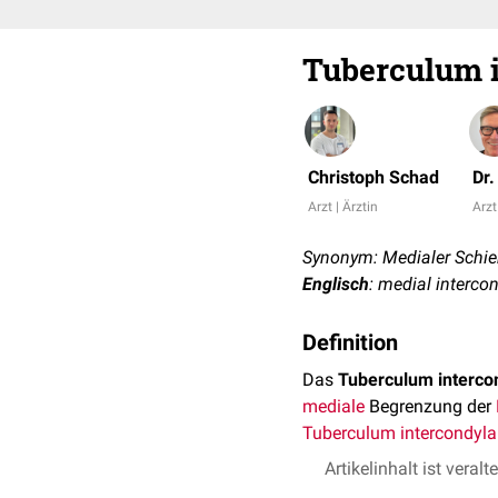
Tuberculum i
Christoph Schad
Dr
Arzt | Ärztin
Arzt
Synonym: Medialer Schi
Englisch
: medial intercon
Definition
Das
Tuberculum interco
mediale
Begrenzung der
Tuberculum intercondylar
Artikelinhalt ist veralt