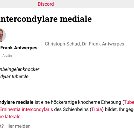
Discord
ntercondylare mediale
Christoph Schad, Dr. Frank Antwerpes
. Frank Antwerpes
 | Ärztin
enbeingelenkhöcker
dylar tubercle
ndylare mediale
ist eine höckerartige knöcherne Erhebung (
Tube
Eminentia intercondylaris
des Schienbeins (
Tibia
) bildet. Ihr ge
e laterale
.
et?
Hier melden