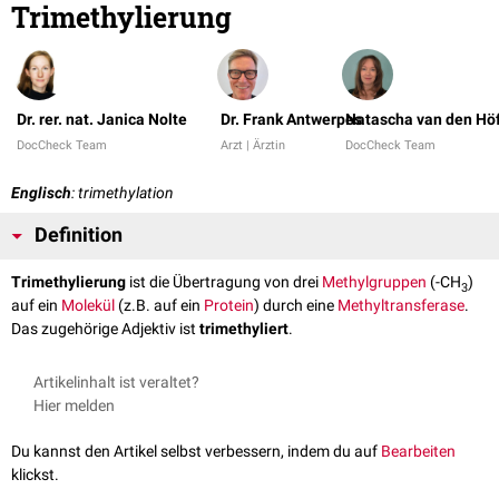
Trimethylierung
Dr. rer. nat. Janica Nolte
Dr. Frank Antwerpes
Natascha van den Hö
DocCheck Team
Arzt | Ärztin
DocCheck Team
Englisch
: trimethylation
Definition
Trimethylierung
ist die Übertragung von drei
Methylgruppen
(-CH
)
3
auf ein
Molekül
(z.B. auf ein
Protein
) durch eine
Methyltransferase
.
Das zugehörige Adjektiv ist
trimethyliert
.
Artikelinhalt ist veraltet?
Hier melden
Du kannst den Artikel selbst verbessern, indem du auf
Bearbeiten
klickst.