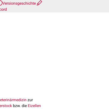
Versionsgeschichte
cord
eterinärmedizin
zur
erstock
bzw. die
Eizellen