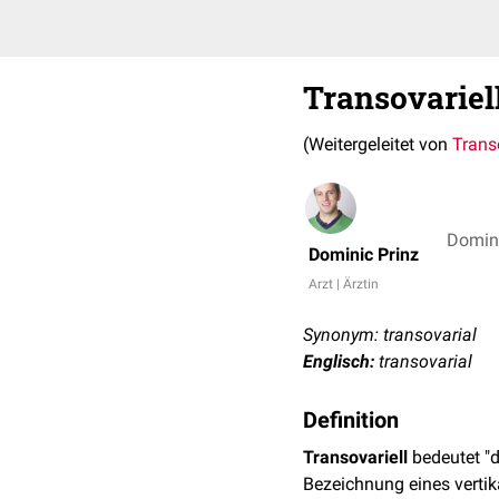
Transovariel
(Weitergeleitet von
Trans
Domini
Dominic Prinz
Arzt | Ärztin
Synonym: transovarial
Englisch:
transovarial
Definition
Transovariell
bedeutet "
Bezeichnung eines vertik