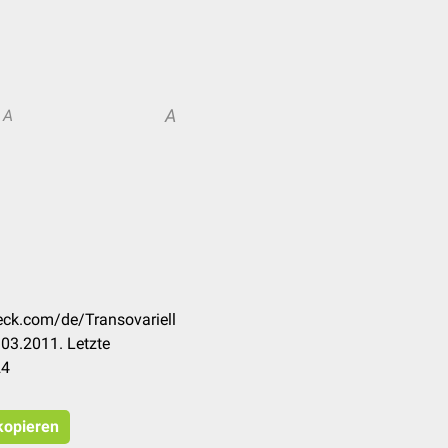
A
A
heck.com/de/Transovariell
03.2011. Letzte
24
 kopieren