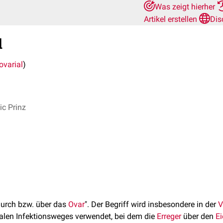
Was zeigt hierher
Artikel erstellen
Dis
l
ovarial
)
c Prinz
durch bzw. über das
Ovar
". Der Begriff wird insbesondere in der
V
alen Infektionsweges verwendet, bei dem die
Erreger
über den
Ei