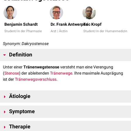
Benjamin Schardt
Dr. Frank Antwerpes
Eric Kropf
Student/in der Pharmazie
Arzt | Ärztin
Student/in der Humanmedizin
Synonym: Dakryostenose
Definition
Unter einer
Tränenwegstenose
versteht man eine Verengung
(
Stenose
) der ableitenden
Tränenwege
. Ihre maximale Ausprägung
ist der
Tränenwegsverschluss
.
Ätiologie
Eine Tränenwegstenose kann angeboren oder erworben sein.
Symptome
Angeborenen Stenosen der Tränenwege liegt meist eine Persistenz der
Hasner-Klappe
(Plica lacrimalis) zugrunde. Diese Membran behindert
Häufig tritt eine äußerlich sichtbare Erhebung unterhalb des inneren
das Abfließen der Tränenflüssigkeit in Richtung Nase. Die erworbene
Therapie
Lidwinkels auf, die je nach Dauer und Intensität des Verschlusses
Tränenwegstenose ist in der Regel die Folge einer
Dakryozystitis
. Sie tritt