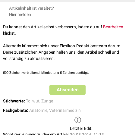
Zusammenhang gebracht.
Salomon, Franz-Viktor, Hans Geyer, and Uwe Gille, eds. Anatomie für
Artikelinhalt ist veraltet?
die Tiermedizin. Enke, 2008.
Hier melden
Du kannst den Artikel selbst verbessern, indem du auf
Bearbeiten
klickst.
Alternativ kümmert sich unser Flexikon-Redaktionsteam darum.
Deine zusätzlichen Angaben helfen uns, den Artikel schnell und
vollständig zu aktualisieren:
500
Zeichen verbleibend. Mindestens 5 Zeichen benötigt.
Absenden
Stichworte:
Tollwut
,
Zunge
Fachgebiete:
Anatomie
,
Veterinärmedizin
Letzter Edit:
Wichtiger Hinweis zu diesem Artikel
30.05.2016, 11:13