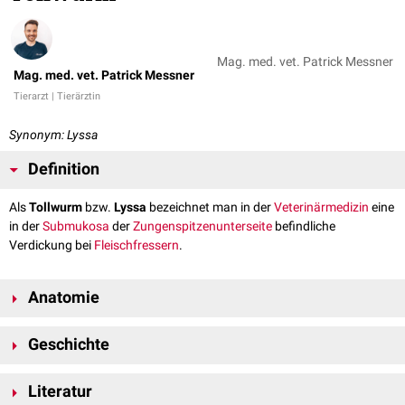
Mag. med. vet. Patrick Messner
Mag. med. vet. Patrick Messner
Tierarzt | Tierärztin
Synonym: Lyssa
Definition
Als
Tollwurm
bzw.
Lyssa
bezeichnet man in der
Veterinärmedizin
eine
in der
Submukosa
der
Zungenspitzenunterseite
befindliche
Verdickung bei
Fleischfressern
.
Anatomie
Das spindelförmige Gebilde besteht aus
Fett
,
Muskelgewebe
und
Geschichte
chondroiden
Zellen und ist von einer Bindegewebshülle umgeben. Bei
Katzen
besteht der Tollwurm nur aus Fettgewebe.
Lyssa ist ebenfalls ein Synonym für die Viruserkrankung
Tollwut
. Früher
Literatur
wurde die anatomische Struktur fälschlicherweise mit dieser in