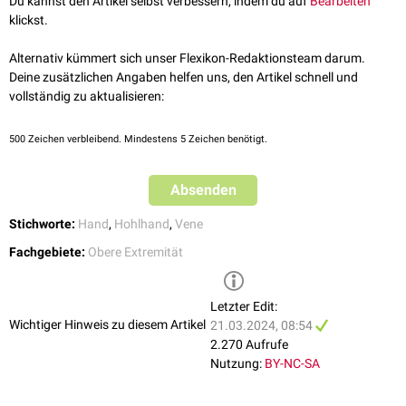
Du kannst den Artikel selbst verbessern, indem du auf
Bearbeiten
weiter in die
Venae ulnares
.
klickst.
Alternativ kümmert sich unser Flexikon-Redaktionsteam darum.
Deine zusätzlichen Angaben helfen uns, den Artikel schnell und
vollständig zu aktualisieren:
500
Zeichen verbleibend. Mindestens 5 Zeichen benötigt.
Absenden
Stichworte:
Hand
,
Hohlhand
,
Vene
Fachgebiete:
Obere Extremität
Letzter Edit:
Wichtiger Hinweis zu diesem Artikel
21.03.2024, 08:54
2.270 Aufrufe
Nutzung:
BY-NC-SA