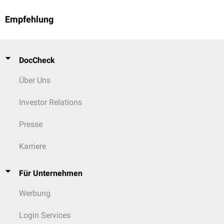
Empfehlung
DocCheck
Über Uns
Investor Relations
Presse
Karriere
Für Unternehmen
Werbung
Login Services