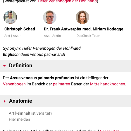
(Weitergeleitet von
Tiefer Venenbogen der Hohlhand
)
Christoph Schad
Dr. Frank Antwerpes
Dr. med. Miriam Dodegge
Arzt | Ärztin
Arzt | Ärztin
DocCheck Team
Synonym: Tiefer Venenbogen der Hohlhand
Englisch
: deep venous palmar arch
Definition
Der
Arcus venosus palmaris profundus
ist ein tiefliegender
Venenbogen
im Bereich der
palmaren
Basen der
Mittelhandknochen
.
Anatomie
Der Arcus venosus palmaris profundus erhält Zuflüsse aus den
Venae
Artikelinhalt ist veraltet?
metacarpales palmares
und den
Venae digitales palmares
. Er
Hier melden
anastomosiert mit dem
Rete venosum dorsale manus
.
Das venöse Blut aus dem Arcus venosus palmaris profundus fließt