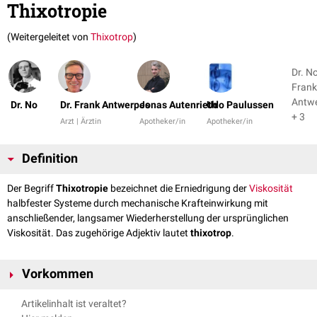
Thixotropie
(Weitergeleitet von
Thixotrop
)
Dr. No
Frank
Antw
Dr. No
Dr. Frank Antwerpes
Jonas Autenrieth
Udo Paulussen
+ 3
Arzt | Ärztin
Apotheker/in
Apotheker/in
Definition
Der Begriff
Thixotropie
bezeichnet die Erniedrigung der
Viskosität
halbfester Systeme durch mechanische Krafteinwirkung mit
anschließender, langsamer Wiederherstellung der ursprünglichen
Viskosität. Das zugehörige Adjektiv lautet
thixotrop
.
Vorkommen
Bei thixotropen Systemen sinkt die Viskosität mit steigender
Artikelinhalt ist veraltet?
Krafteinwirkung
, da innere, konsistenzgebende Strukturen
reversibel