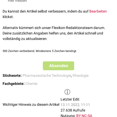
Hier melden
zerstört werden. Nach Ende der Belastung bauen sich die Strukturen
langsam wieder auf und die Viskosität erhöht sich wieder.
Du kannst den Artikel selbst verbessern, indem du auf
Bearbeiten
Thixotropie ist ein
isothermer
Vorgang, der definitionsgemäß nur bei
klickst.
Nicht-Newtonschen Systemen
vorkommt.
Alternativ kümmert sich unser Flexikon-Redaktionsteam darum.
Ein alltägliches Beispiel für Thixotropie ist Ketchup, der sich in einer
Deine zusätzlichen Angaben helfen uns, den Artikel schnell und
Flasche festsetzt und erst durch Klopfen oder Schütteln verflüssigt wird.
vollständig zu aktualisieren:
500
Zeichen verbleibend. Mindestens 5 Zeichen benötigt.
Absenden
Stichworte:
Pharmazeutische Technologie
,
Rheologie
Fachgebiete:
Chemie
Letzter Edit:
Wichtiger Hinweis zu diesem Artikel
13.11.2022, 11:11
27.638 Aufrufe
Nutzung:
BY-NC-SA