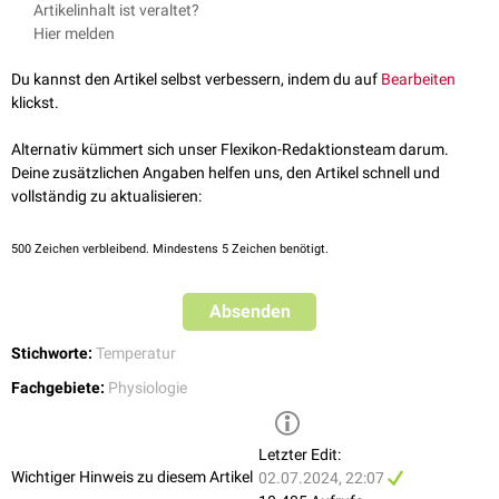
Artikelinhalt ist veraltet?
Behaglichkeitsbereich bei einem unbekleideten Erwachsenen im
Hier melden
Ruhezustand zwischen 27-32°C, wobei deutliche
interindividuelle
Unterschiede bestehen. Bei einem bekleideten Erwachsenen liegt der
Du kannst den Artikel selbst verbessern, indem du auf
Bearbeiten
Bereich etwa zwischen 18 und 23°C bei einer relativen
Luftfeuchtigkeit
klickst.
von 35 % bis 75 %. Im
Wasser
steigt der Behaglichkeitsbereich auf ca. 31-
36°C. Bei Menschen mit einem dünnen,
subkutanen Fettgewebe
liegt die
Alternativ kümmert sich unser Flexikon-Redaktionsteam darum.
Temperatur niedriger, als bei Menschen mit einem dicken, subkutanen
Deine zusätzlichen Angaben helfen uns, den Artikel schnell und
Fettgewebe. Bei
Säuglingen
befindet sich der Behaglichkeitsbereich im
vollständig zu aktualisieren:
Wasser bei 34°C.
500
Zeichen verbleibend. Mindestens 5 Zeichen benötigt.
Absenden
Stichworte:
Temperatur
Fachgebiete:
Physiologie
Letzter Edit:
Wichtiger Hinweis zu diesem Artikel
02.07.2024, 22:07