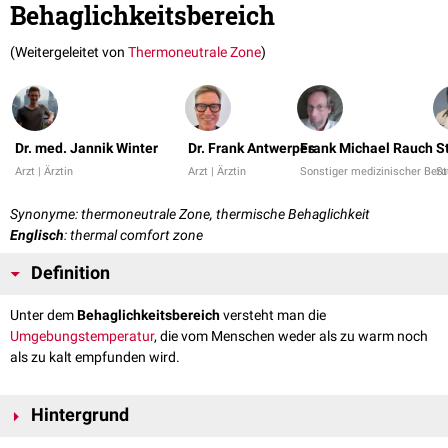
Behaglichkeitsbereich
(Weitergeleitet von
Thermoneutrale Zone
)
Dr. med. Jannik Winter
Dr. Frank Antwerpes
Frank Michael Rauch
S
Arzt | Ärztin
Arzt | Ärztin
Sonstiger medizinischer Beru
St
Synonyme: thermoneutrale Zone, thermische Behaglichkeit
Englisch
: thermal comfort zone
Definition
Unter dem
Behaglichkeitsbereich
versteht man die
Umgebungstemperatur
, die vom Menschen weder als zu warm noch
als zu kalt empfunden wird.
Hintergrund
Unter der Voraussetzung, dass keine Luftbewegung stattfindet, liegt der