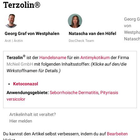
Terzolin®
Georg G
von
Westpha
Georg Graf von Westphalen
Natascha van den Höfel
Natasc
Arzt | Ärztin
DocCheck Team
van den
Höfel
®
Terzolin
ist der
Handelsname
für ein
Antimykotikum
der Firma
McNeil GmbH
mit folgenden Inhaltsstoffen:
(Klicke auf den/die
Wirkstoffnamen für Details.)
Ketoconazol
Anwendungsgebiete:
Seborrhoische Dermatitis
,
Pityriasis
versicolor
Artikelinhalt ist veraltet?
Hier melden
Du kannst den Artikel selbst verbessern, indem du auf
Bearbeiten