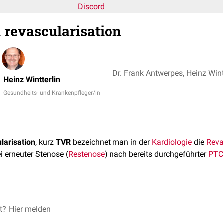
Discord
l revascularisation
Dr. Frank Antwerpes, Heinz Wint
Heinz Wintterlin
Gesundheits- und Krankenpfleger/in
larisation
, kurz
TVR
bezeichnet man in der
Kardiologie
die
Reva
i erneuter Stenose (
Restenose
) nach bereits durchgeführter
PTC
zahl der erneut notwendigen Revaskularisationen, ist ein Kriteriu
et?
Hier melden