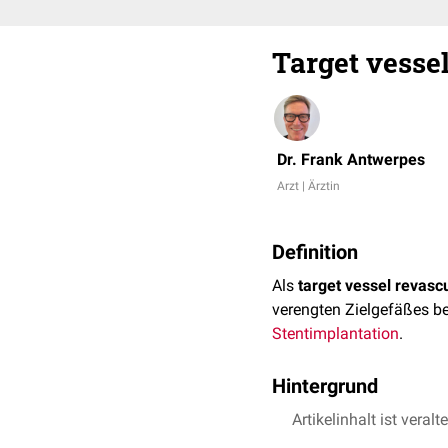
Target vesse
Dr. Frank Antwerpes
Arzt | Ärztin
Definition
Als
target vessel revascu
verengten Zielgefäßes be
Stentimplantation
.
Hintergrund
Die TVR-Rate, also die An
Artikelinhalt ist veralt
Erstintervention.