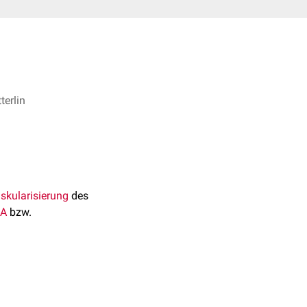
terlin
skularisierung
des
A
bzw.
m für die Qualität der