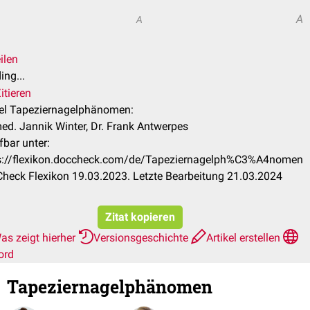
A
A
ilen
ing...
itieren
kel Tapeziernagelphänomen:
med. Jannik Winter, Dr. Frank Antwerpes
fbar unter:
s://flexikon.doccheck.com/de/Tapeziernagelph%C3%A4nomen
heck Flexikon 19.03.2023. Letzte Bearbeitung 21.03.2024
Zitat kopieren
as zeigt hierher
Versionsgeschichte
Artikel erstellen
ord
Tapeziernagelphänomen