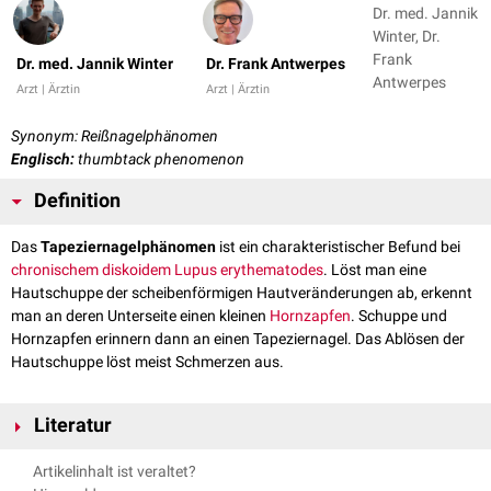
Dr. med. Jannik
Winter, Dr.
Frank
Dr. med. Jannik Winter
Dr. Frank Antwerpes
Antwerpes
Arzt | Ärztin
Arzt | Ärztin
Synonym: Reißnagelphänomen
Englisch:
thumbtack phenomenon
Definition
Das
Tapeziernagelphänomen
ist ein charakteristischer Befund bei
chronischem diskoidem Lupus erythematodes
. Löst man eine
Hautschuppe der scheibenförmigen Hautveränderungen ab, erkennt
man an deren Unterseite einen kleinen
Hornzapfen
. Schuppe und
Hornzapfen erinnern dann an einen Tapeziernagel. Das Ablösen der
Hautschuppe löst meist Schmerzen aus.
Literatur
Altmeyer Dermatologie
, abgerufen am 19.03.2023
Artikelinhalt ist veraltet?
via medici
, abgerufen am 19.03.2023